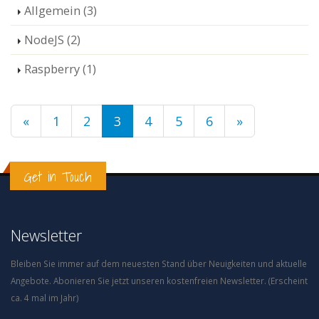
Allgemein (3)
NodeJS (2)
Raspberry (1)
«
1
2
3
4
5
6
»
Get in Touch
Newsletter
Bleiben Sie immer auf dem neuesten Stand über Neuigkeiten und aktuelle
Angebote. Abonieren Sie jetzt unseren kostenfreien Newsletter. (Erscheint
ca. 4 mal im Jahr)