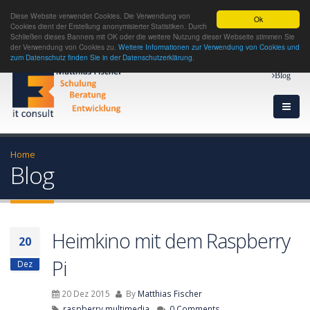
Diese Website verwendet Cookies. Die Verwendung von
Ok
Cookies dient der Erstellung anonymisierter Statistiken. Durch
Schließen dieses Banners mit OK oder die weitere Nutzung dieser Webseite stimmen Sie
der Verwendung von Cookies zu.
Weitere Informationen zur Verwendung von Cookies und
zum Datenschutz finden Sie in der Datenschutzerklärung.
Blog
Home
Blog
Heimkino mit dem Raspberry
20
Pi
Dez
20 Dez 2015
By
Matthias Fischer
raspberry,
multimedia,
0 Comments