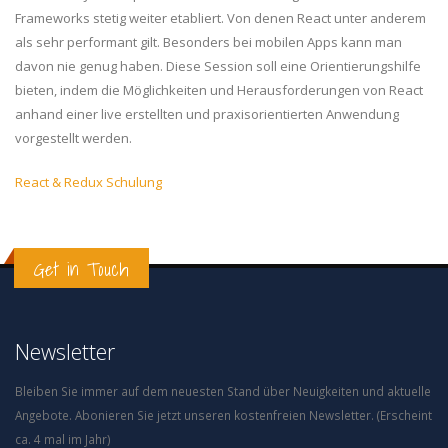
Frameworks stetig weiter etabliert. Von denen React unter anderem
als sehr performant gilt. Besonders bei mobilen Apps kann man
davon nie genug haben. Diese Session soll eine Orientierungshilfe
bieten, indem die Möglichkeiten und Herausforderungen von React
anhand einer live erstellten und praxisorientierten Anwendung
vorgestellt werden.
React & Redux Schulung
Get in Touch
Newsletter
Bleiben Sie immer auf dem neuesten Stand über Neuigkeiten und aktuelle
Angebote. Abonieren Sie jetzt unseren kostenfreien Newsletter. (Erscheint
ca. 4 mal im Jahr)