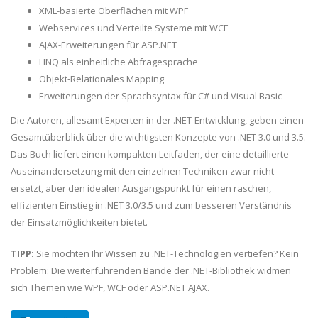
XML-basierte Oberflächen mit WPF
Webservices und Verteilte Systeme mit WCF
AJAX-Erweiterungen für ASP.NET
LINQ als einheitliche Abfragesprache
Objekt-Relationales Mapping
Erweiterungen der Sprachsyntax für C# und Visual Basic
Die Autoren, allesamt Experten in der .NET-Entwicklung, geben einen
Gesamtüberblick über die wichtigsten Konzepte von .NET 3.0 und 3.5.
Das Buch liefert einen kompakten Leitfaden, der eine detaillierte
Auseinandersetzung mit den einzelnen Techniken zwar nicht
ersetzt, aber den idealen Ausgangspunkt für einen raschen,
effizienten Einstieg in .NET 3.0/3.5 und zum besseren Verständnis
der Einsatzmöglichkeiten bietet.
TIPP:
Sie möchten Ihr Wissen zu .NET-Technologien vertiefen? Kein
Problem: Die weiterführenden Bände der .NET-Bibliothek widmen
sich Themen wie WPF, WCF oder ASP.NET AJAX.